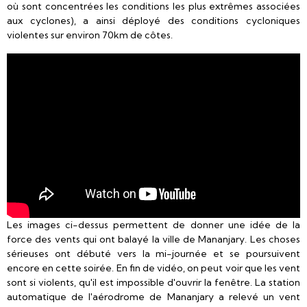
où sont concentrées les conditions les plus extrêmes associées
aux cyclones), a ainsi déployé des conditions cycloniques
violentes sur environ 70km de côtes.
Les images ci-dessus permettent de donner une idée de la
force des vents qui ont balayé la ville de Mananjary. Les choses
sérieuses ont débuté vers la mi-journée et se poursuivent
encore en cette soirée. En fin de vidéo, on peut voir que les vent
sont si violents, qu'il est impossible d'ouvrir la fenêtre. La station
automatique de l'aérodrome de Mananjary a relevé un vent