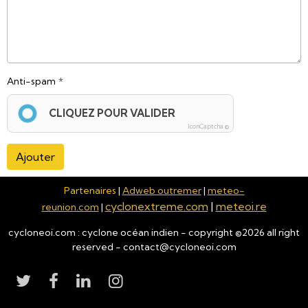
Anti-spam
CLIQUEZ POUR VALIDER
IconCaptcha ©
Ajouter
Partenaires
|
Adweb outremer
|
meteo-
cyclonextreme.com
|
meteoi.re
reunion.com
|
cycloneoi.com : cyclone océan indien - copyright ©
2026
all right
reserved - contact@cycloneoi.com