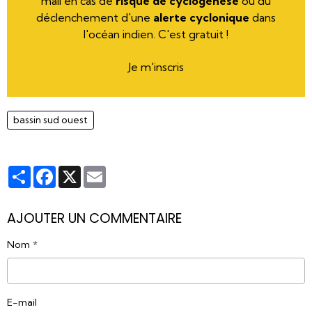
mail en cas de
risque de cyclogenèse
ou du
déclenchement d'une
alerte cyclonique
dans
l'océan indien. C'est gratuit !
Je m'inscris
bassin sud ouest
Partager
Facebook
X
Email
AJOUTER UN COMMENTAIRE
Nom
E-mail