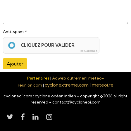
Anti-spam
CLIQUEZ POUR VALIDER
IconCaptcha ©
Ajouter
Partenaires
|
Adweb outremer
|
meteo-
cyclonextreme.com
|
meteoi.re
reunion.com
|
cycloneoi.com : cyclone océan indien - copyright ©
2026
all right
reserved - contact@cycloneoi.com