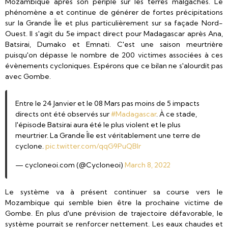
Mozambique après son périple sur les terres malgaches. Le
phénomène a et continue de générer de fortes précipitations
sur la Grande Île et plus particulièrement sur sa façade Nord-
Ouest. Il s'agit du 5e impact direct pour Madagascar après Ana,
Batsirai, Dumako et Emnati. C'est une saison meurtrière
puisqu'on dépasse le nombre de 200 victimes associées à ces
évènements cycloniques. Espérons que ce bilan ne s'alourdit pas
avec Gombe.
Entre le 24 Janvier et le 08 Mars pas moins de 5 impacts
directs ont été observés sur
#Madagascar
. À ce stade,
l'épisode Batsirai aura été le plus violent et le plus
meurtrier. La Grande Île est véritablement une terre de
cyclone.
pic.twitter.com/qqG9PuQBlr
— cycloneoi.com (@Cycloneoi)
March 8, 2022
Le système va à présent continuer sa course vers le
Mozambique qui semble bien être la prochaine victime de
Gombe. En plus d'une prévision de trajectoire défavorable, le
système pourrait se renforcer nettement. Les eaux chaudes et