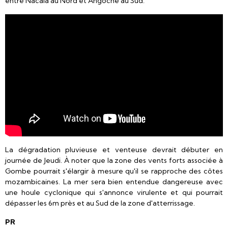
entre Nacala au Nord et Angoche au Sud.
La dégradation pluvieuse et venteuse devrait débuter en
journée de Jeudi. À noter que la zone des vents forts associée à
Gombe pourrait s'élargir à mesure qu'il se rapproche des côtes
mozambicaines. La mer sera bien entendue dangereuse avec
une houle cyclonique qui s'annonce virulente et qui pourrait
dépasser les 6m près et au Sud de la zone d'atterrissage.
PR