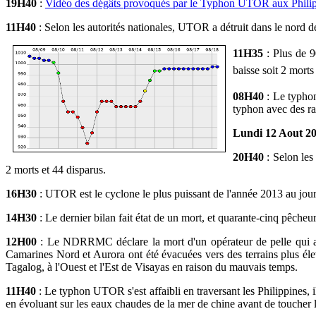
19H40
:
Vidéo des dégâts provoqués par le Typhon UTOR aux Phili
11H40
: Selon les autorités nationales, UTOR a détruit dans le nord 
11H35
: Plus de 9
baisse soit 2 morts
08H40
: Le typhon
typhon avec des ra
Lundi 12 Aout 2
20H40
: Selon les
2 morts et 44 disparus.
16H30
: UTOR est le cyclone le plus puissant de l'année 2013 au jour
14H30
: Le dernier bilan fait état de un mort, et quarante-cinq pêcheur
12H00
: Le NDRRMC déclare la mort d'un opérateur de pelle qui a é
Camarines Nord et Aurora ont été évacuées vers des terrains plus éle
Tagalog, à l'Ouest et l'Est de Visayas en raison du mauvais temps.
11H40
: Le typhon UTOR s'est affaibli en traversant les Philippines, 
en évoluant sur les eaux chaudes de la mer de chine avant de toucher 