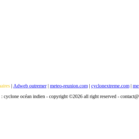
naires
|
Adweb outremer
|
meteo-reunion.com
|
cyclonextreme.com
|
met
: cyclone océan indien - copyright ©
2026
all right reserved - contac