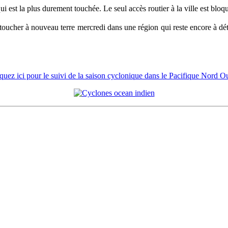
i est la plus durement touchée. Le seul accès routier à la ville est bloqu
oucher à nouveau terre mercredi dans une région qui reste encore à dé
quez ici pour le suivi de la saison cyclonique dans le Pacifique Nord O