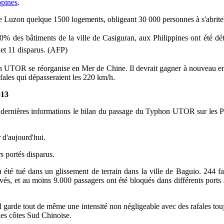
ppines
.
de Luzon quelque 1500 logements, obligeant 30 000 personnes à s'abriter 
0% des bâtiments de la ville de Casiguran, aux Philippines ont été dé
 et 11 disparus. (AFP)
 UTOR se réorganise en Mer de Chine. Il devrait gagner à nouveau en in
fales qui dépasseraient les 220 km/h.
013
 dernières informations le bilan du passage du Typhon UTOR sur les Ph
 d'aujourd'hui.
s portés disparus.
té tué dans un glissement de terrain dans la ville de Baguio. 244 fa
vés, et au moins 9.000 passagers ont été bloqués dans différents ports
il garde tout de même une intensité non négligeable avec des rafales touj
les côtes Sud Chinoise.