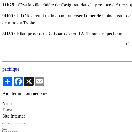
11h25
: C'est la ville côtière de Casiguran dans la province d'Aurora qu
9H00
: UTOR devrait maintenant traverser la mer de Chine avant de t
de mire du Typhon.
8H50
: Bilan provisoir 23 disparus selon l'AFP tous des pécheurs.
Cli
pacifique
Partager
Facebook
X
Email
Ajouter un commentaire
Nom
E-mail
Site Internet