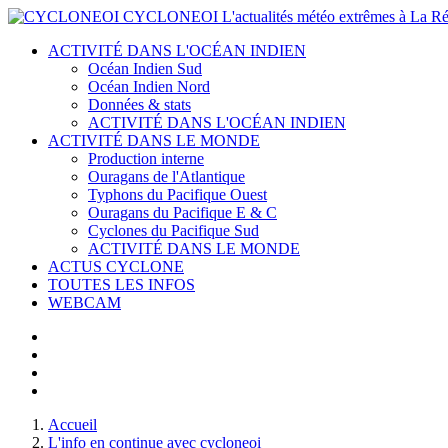
CYCLONEOI
L'actualités météo extrêmes à La Ré
ACTIVITÉ DANS L'OCÉAN INDIEN
Océan Indien Sud
Océan Indien Nord
Données & stats
ACTIVITÉ DANS L'OCÉAN INDIEN
ACTIVITÉ DANS LE MONDE
Production interne
Ouragans de l'Atlantique
Typhons du Pacifique Ouest
Ouragans du Pacifique E & C
Cyclones du Pacifique Sud
ACTIVITÉ DANS LE MONDE
ACTUS CYCLONE
TOUTES LES INFOS
WEBCAM
Accueil
L'info en continue avec cycloneoi