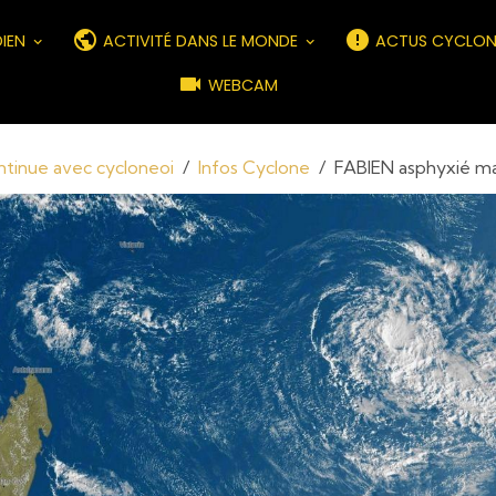
DIEN
ACTIVITÉ DANS LE MONDE
ACTUS CYCLON
WEBCAM
ontinue avec cycloneoi
Infos Cyclone
FABIEN asphyxié ma