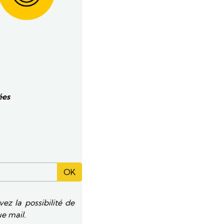
ées
OK
z la possibilité de
ue mail.