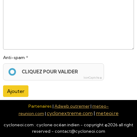
Anti-spam
CLIQUEZ POUR VALIDER
IconCaptcha ©
Ajouter
Partenaires
|
Adweb outremer
|
meteo-
cyclonextreme.com
|
meteoi.re
reunion.com
|
cycloneoi.com : cyclone océan indien - copyright ©
2026
all right
reserved - contact@cycloneoi.com