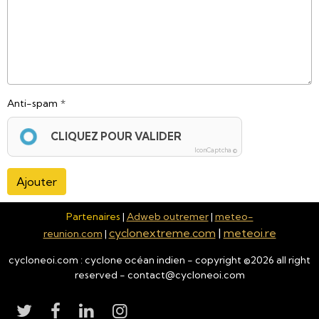
Anti-spam
CLIQUEZ POUR VALIDER
IconCaptcha ©
Ajouter
Partenaires
|
Adweb outremer
|
meteo-
cyclonextreme.com
|
meteoi.re
reunion.com
|
cycloneoi.com : cyclone océan indien - copyright ©
2026
all right
reserved - contact@cycloneoi.com