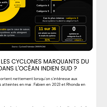
 actifs
(31%)
0
au moins
Catégorie 4
mai
cyclone
0
Catégorie 5
Cas le plus intense :
catégorie 3
Aucun système n’a atteint la catégorie 4 ou 5.
0
11 sur 36
orable
que le cœur de saison.
systèmes actifs atteignent
ont atteint au moins
système en
ade de cyclone.
le stade de cyclone
catégorie 4 ou 5
31%
Maximum :
catégorie 3
Source : CycloneOI données OMM/NOAA
 LES CYCLONES MARQUANTS DU
DANS L'OCÉAN INDIEN SUD ?
ortent nettement lorsqu’on s’intéresse aux
s atteintes en mai : Fabien en 2023 et Rhonda en