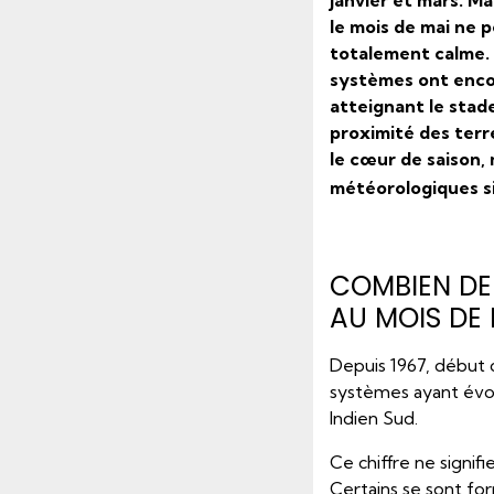
janvier et mars. M
le mois de mai ne 
totalement calme. D
systèmes ont encor
atteignant le stad
proximité des terre
le cœur de saison, 
météorologiques si
COMBIEN DE
AU MOIS DE 
Depuis 1967, début de
systèmes ayant évol
Indien Sud.
Ce chiffre ne signif
Certains se sont for