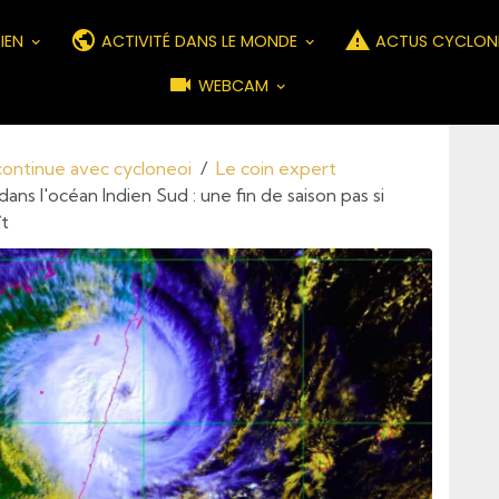
DIEN
ACTIVITÉ DANS LE MONDE
ACTUS CYCLON
WEBCAM
 continue avec cycloneoi
Le coin expert
ans l'océan Indien Sud : une fin de saison pas si
ît