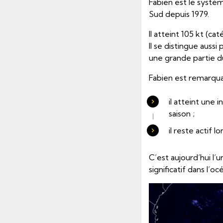
Fabien est le systèm
Sud depuis 1979.
Il atteint 105 kt (ca
Il se distingue aus
une grande partie d
Fabien est remarquab
il atteint une 
saison ;
il reste actif 
C’est aujourd’hui l’
significatif dans l’o