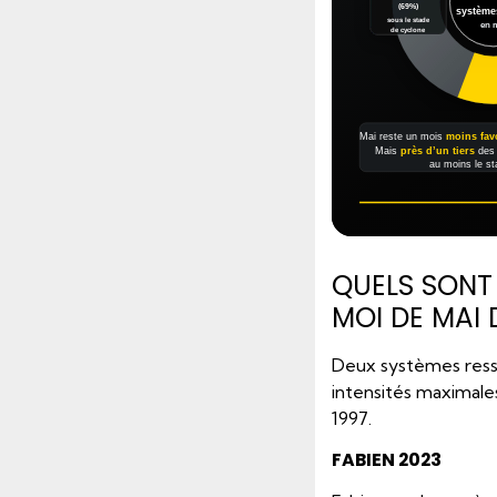
(69%)
systèmes
sous le stade
en 
de cyclone
Mai reste un mois
moins fav
Mais
près d’un tiers
des 
au moins le st
QUELS SONT
MOI DE MAI 
Deux systèmes ress
intensités maximale
1997.
FABIEN 2023