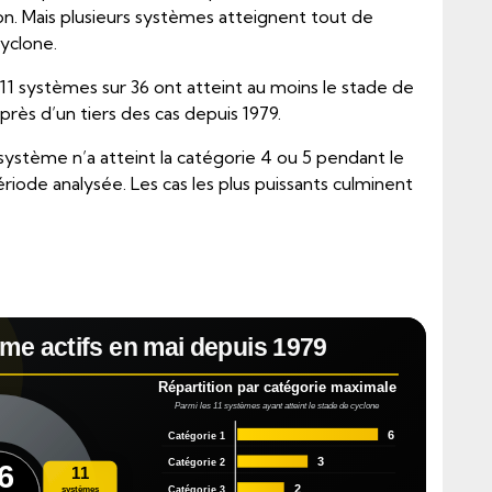
on. Mais plusieurs systèmes atteignent tout de
yclone.
 : 11 systèmes sur 36 ont atteint au moins le stade de
 près d’un tiers des cas depuis 1979.
système n’a atteint la catégorie 4 ou 5 pendant le
ériode analysée. Les cas les plus puissants culminent
me actifs en mai depuis 1979
Répartition par catégorie maximale
Parmi les 11 systèmes ayant atteint le stade de cyclone
6
Catégorie 1
3
Catégorie 2
6
11
2
Catégorie 3
systèmes